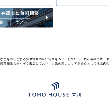
野などを中心とする多摩地区の広い範囲をカバーしている不動産会社です。
型商業施設もぞくぞく出店しており、人気の高いエリアを始めとして地域内