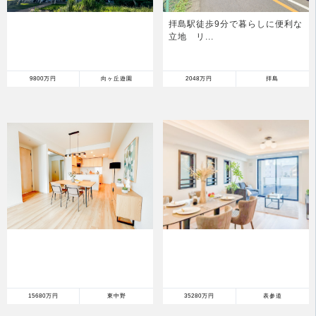
拝島駅徒歩9分で暮らしに便利な
立地 リ...
9800万円
向ヶ丘遊園
2048万円
拝島
15680万円
東中野
35280万円
表参道