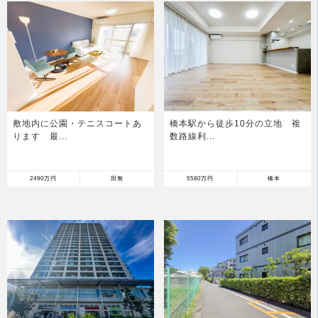
敷地内に公園・テニスコートあ
橋本駅から徒歩10分の立地 複
ります 最...
数路線利...
2490万円
田無
5580万円
橋本